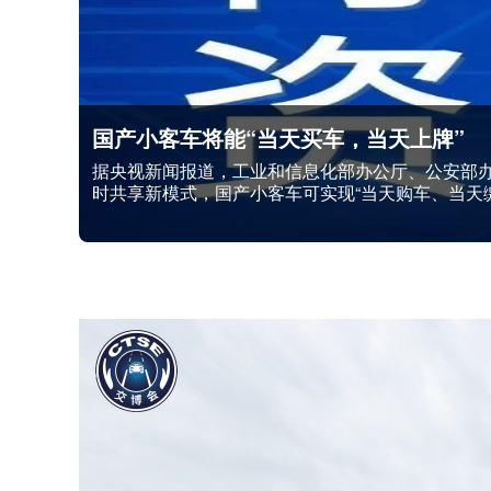
交通新质力 四新筑平安 | 第十六届中
2026年4月24日，为期3天的第十六届中国国际
帷幕。本届交博会以“交通新质力四新筑平安”为主题
1800余个展位，吸引360余家单位参展，集中展示
孪生、交通违...