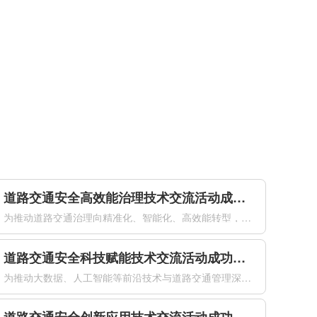
道路交通安全高效能治理技术交流活动成功举办
为推动道路交通治理向精准化、智能化、高效能转型，加快先进技术在交通安全治理中的落地应用。2026年4月21日下午，由公安部道路交通安全研究中心、中国道路交通安全协会共同主办的道路交通安全高效能治理技术交流活动在南京国际博览会议中心成功举办。来自公安交通管理部门、科研机构、高等院校及相关企业的专家代表...
道路交通安全科技赋能技术交流活动成功举办
为推动大数据、人工智能等前沿技术与道路交通管理深度融合，以科技创新赋能交管工作提质增效，全面提升道路交通安全治理现代化水平，2026年4月21日下午，由公安部道路交通安全研究中心、中国道路交通安全协会联合主办的道路交通安全科技赋能技术交流活动在南京国际博览会议中心成功举办。来自公安交通管理部门、科研...