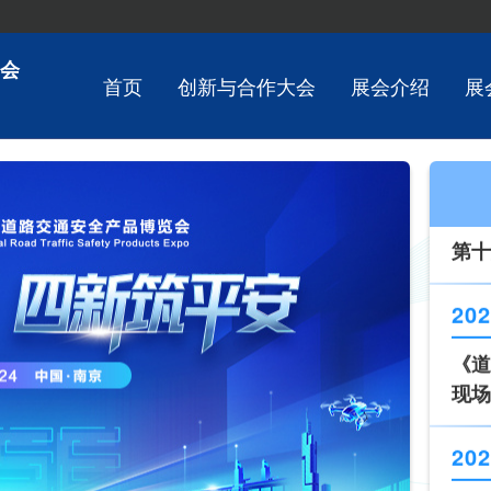
202
第十
会
首页
创新与合作大会
展会介绍
展
202
《道
现场
202
新技
202
第十
202