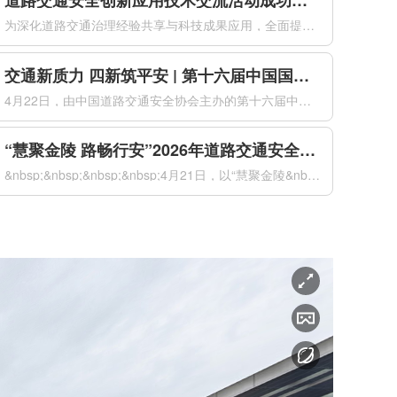
道路交通安全创新应用技术交流活动成功举办
为深化道路交通治理经验共享与科技成果应用，全面提升道路交通安全治理现代化水平，2026年4月21日下午，由公安部道路交通安全研究中心、中国道路交通安全协会共同主办的道路交通安全创新应用技术交流活动在南京国际博览会议中心成功举办。来自全国公安交通管理部门、科研院所、高等院校及科技企业的代表，共同聚焦道...
交通新质力 四新筑平安 | 第十六届中国国际道路交通安全产品博览会盛大开幕
4月22日，由中国道路交通安全协会主办的第十六届中国国际道路交通安全产品博览会（以下简称“交博会”）在南京国际博览中心盛大开幕。本届交博会以“交通新质力四新筑平安”为主题，紧扣“新警务理念、新运行模式、新技术装备、新管理体系”四新要求，全面汇聚道路交通安全领域前沿科技成果与创新解决方案，以科技创新驱...
“慧聚金陵 路畅行安”2026年道路交通安全创新与合作大会在南京成功举办
&nbsp;&nbsp;&nbsp;&nbsp;4月21日，以“慧聚金陵&nbsp;路畅行安”为主题的2026年道路交通安全创新与合作大会（以下简称“大会”）在南京国际博览会议中心成功举办。本次大会由公安部道路交通安全研究中心、中国道路交通安全协会共同主办，来自国内外道路交通安全领域的1500名代表...