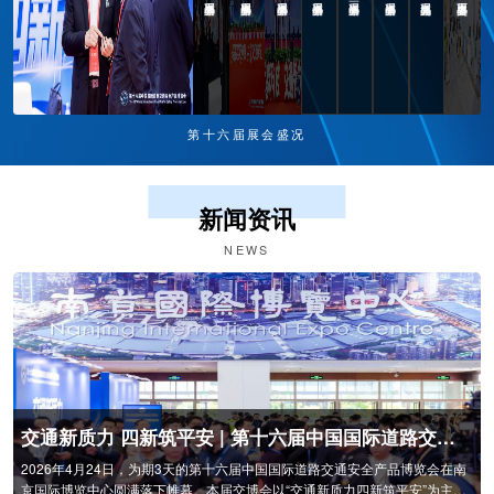
第十六届展会盛况
新闻资讯
NEWS
2026年上半年全国机动车达4.76亿辆 驾驶人达5.67亿人 新注册登记新能源汽车519.5万辆
交通新质力 四新筑平安 | 第十六届中国国际道路交通安全产品博览会圆满闭幕
据公安部统计，截至2026年6月底，全国机动车保有量达4.76亿辆，其中汽车
2026年4月24日，为期3天的第十六届中国国际道路交通安全产品博览会在南
3.71亿辆；机动车驾驶人5.67亿人，其中汽车驾驶人5.33亿人。新注册登记机
京国际博览中心圆满落下帷幕。本届交博会以“交通新质力四新筑平安”为主