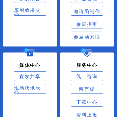
应用效果交
邀请函制作
流
参展指南
参展函索取
媒体中心
服务中心
宣发共享
线上咨询
现场快讯录
留言板
入
下载中心
资料上报