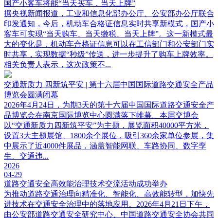
国产小客车将能“当天买车，当天上牌”
据央视新闻报道，工业和信息化部办公厅、公安部办公厅联合
印发通知，今后，机动车合格证信息实时共享新模式，国产小
客车可实现“当天购车、当天缴税、当天上牌”。这一新模式最
大的变化是，机动车合格证信息可以在工信部门和公安部门实
时共享，实现数据“秒级”传送，进一步提升了购车上牌效率。
相关负责人表示，这次政策不...
交通新质力 四新筑平安 | 第十六届中国国际道路交通安全产品
博览会圆满闭幕
2026年4月24日，为期3天的第十六届中国国际道路交通安全产
品博览会在南京国际博览中心圆满落下帷幕。本届交博会
以“交通新质力四新筑平安”为主题，展览面积40000平方米，
设置3大主题展馆、1800余个展位，吸引360余家单位参展，集
中展示了近4000件展品，涵盖智能网联、车路协同、数字孪
生、交通违...
2026
04-29
道路交通安全高效能治理技术交流活动成功举办
为推动道路交通治理向精准化、智能化、高效能转型，加快先
进技术在交通安全治理中的落地应用。2026年4月21日下午，
由公安部道路交通安全研究中心、中国道路交通安全协会共同