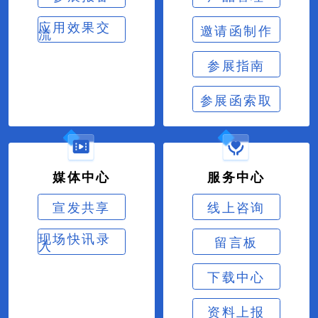
应用效果交
邀请函制作
流
参展指南
参展函索取
媒体中心
服务中心
宣发共享
线上咨询
现场快讯录
留言板
入
下载中心
资料上报