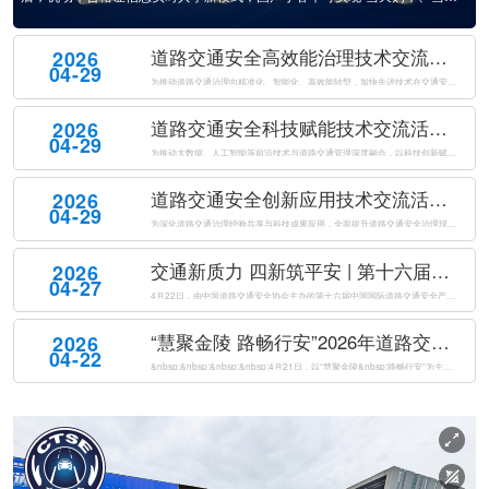
缴税、当天上牌”。这一新模式最大的变化是，机动车合格证信息可以在工信
部门和公安部门实时共享，实现数据“秒级”传送，进一步提升了购车上牌效
道路交通安全高效能治理技术交流活动成功举办
2026
率。相关负责人表示，这次政策不...
04-29
为推动道路交通治理向精准化、智能化、高效能转型，加快先进技术在交通安全治理中的落地应用。2026年4月21日下午，由公安部道路交通安全研究中心、中国道路交通安全协会共同主办的道路交通安全高效能治理技术交流活动在南京国际博览会议中心成功举办。来自公安交通管理部门、科研机构、高等院校及相关企业的专家代表...
道路交通安全科技赋能技术交流活动成功举办
2026
04-29
为推动大数据、人工智能等前沿技术与道路交通管理深度融合，以科技创新赋能交管工作提质增效，全面提升道路交通安全治理现代化水平，2026年4月21日下午，由公安部道路交通安全研究中心、中国道路交通安全协会联合主办的道路交通安全科技赋能技术交流活动在南京国际博览会议中心成功举办。来自公安交通管理部门、科研...
道路交通安全创新应用技术交流活动成功举办
2026
04-29
为深化道路交通治理经验共享与科技成果应用，全面提升道路交通安全治理现代化水平，2026年4月21日下午，由公安部道路交通安全研究中心、中国道路交通安全协会共同主办的道路交通安全创新应用技术交流活动在南京国际博览会议中心成功举办。来自全国公安交通管理部门、科研院所、高等院校及科技企业的代表，共同聚焦道...
交通新质力 四新筑平安 | 第十六届中国国际道路交通安全产品博览会盛大开幕
2026
04-27
4月22日，由中国道路交通安全协会主办的第十六届中国国际道路交通安全产品博览会（以下简称“交博会”）在南京国际博览中心盛大开幕。本届交博会以“交通新质力四新筑平安”为主题，紧扣“新警务理念、新运行模式、新技术装备、新管理体系”四新要求，全面汇聚道路交通安全领域前沿科技成果与创新解决方案，以科技创新驱...
“慧聚金陵 路畅行安”2026年道路交通安全创新与合作大会在南京成功举办
2026
04-22
&nbsp;&nbsp;&nbsp;&nbsp;4月21日，以“慧聚金陵&nbsp;路畅行安”为主题的2026年道路交通安全创新与合作大会（以下简称“大会”）在南京国际博览会议中心成功举办。本次大会由公安部道路交通安全研究中心、中国道路交通安全协会共同主办，来自国内外道路交通安全领域的1500名代表...