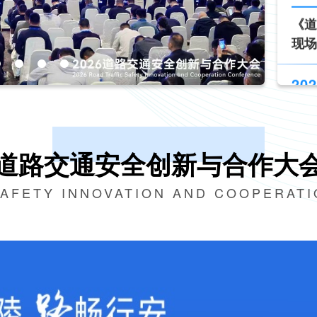
202
第十
202
《道
道路交通安全创新与合作大
现场
SAFETY INNOVATION AND COOPERAT
202
新技