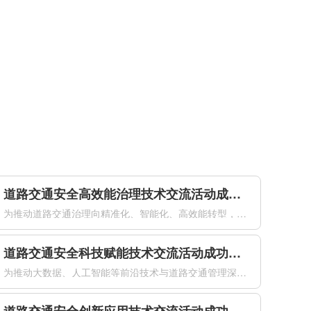
道路交通安全高效能治理技术交流活动成功举办
为推动道路交通治理向精准化、智能化、高效能转型，加快先进技术在交通安全治理中的落地应用。2026年4月21日下午，由公安部道路交通安全研究中心、中国道路交通安全协会共同主办的道路交通安全高效能治理技术交流活动在南京国际博览会议中心成功举办。来自公安交通管理部门、科研机构、高等院校及相关企业的专家代表...
道路交通安全科技赋能技术交流活动成功举办
为推动大数据、人工智能等前沿技术与道路交通管理深度融合，以科技创新赋能交管工作提质增效，全面提升道路交通安全治理现代化水平，2026年4月21日下午，由公安部道路交通安全研究中心、中国道路交通安全协会联合主办的道路交通安全科技赋能技术交流活动在南京国际博览会议中心成功举办。来自公安交通管理部门、科研...