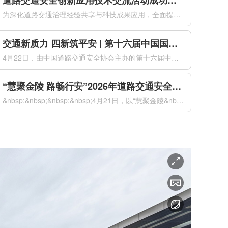
道路交通安全创新应用技术交流活动成功举办
为深化道路交通治理经验共享与科技成果应用，全面提升道路交通安全治理现代化水平，2026年4月21日下午，由公安部道路交通安全研究中心、中国道路交通安全协会共同主办的道路交通安全创新应用技术交流活动在南京国际博览会议中心成功举办。来自全国公安交通管理部门、科研院所、高等院校及科技企业的代表，共同聚焦道...
交通新质力 四新筑平安 | 第十六届中国国际道路交通安全产品博览会盛大开幕
4月22日，由中国道路交通安全协会主办的第十六届中国国际道路交通安全产品博览会（以下简称“交博会”）在南京国际博览中心盛大开幕。本届交博会以“交通新质力四新筑平安”为主题，紧扣“新警务理念、新运行模式、新技术装备、新管理体系”四新要求，全面汇聚道路交通安全领域前沿科技成果与创新解决方案，以科技创新驱...
“慧聚金陵 路畅行安”2026年道路交通安全创新与合作大会在南京成功举办
&nbsp;&nbsp;&nbsp;&nbsp;4月21日，以“慧聚金陵&nbsp;路畅行安”为主题的2026年道路交通安全创新与合作大会（以下简称“大会”）在南京国际博览会议中心成功举办。本次大会由公安部道路交通安全研究中心、中国道路交通安全协会共同主办，来自国内外道路交通安全领域的1500名代表...