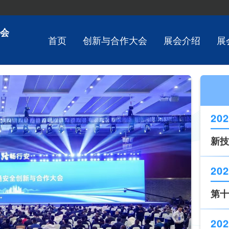
会
首页
创新与合作大会
展会介绍
展
202
第十
202
《道
现场
202
新技