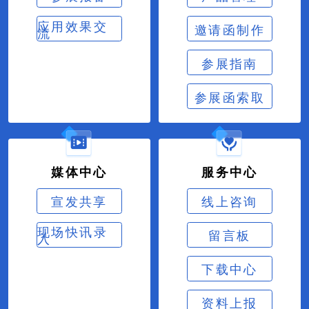
应用效果交
邀请函制作
流
参展指南
参展函索取
媒体中心
服务中心
宣发共享
线上咨询
现场快讯录
留言板
入
下载中心
资料上报