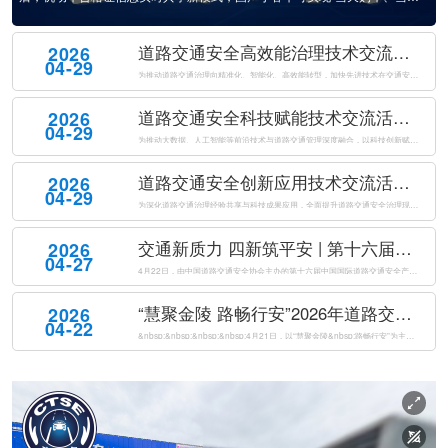
题，展览面积40000平方米，设置3大主题展馆、1800余个展位，吸引360余
家单位参展，集中展示了近4000件展品，涵盖智能网联、车路协同、数字孪
道路交通安全高效能治理技术交流活动成功举办
2026
生、交通违...
04-29
为推动道路交通治理向精准化、智能化、高效能转型，加快先进技术在交通安全治理中的落地应用。2026年4月21日下午，由公安部道路交通安全研究中心、中国道路交通安全协会共同主办的道路交通安全高效能治理技术交流活动在南京国际博览会议中心成功举办。来自公安交通管理部门、科研机构、高等院校及相关企业的专家代表...
道路交通安全科技赋能技术交流活动成功举办
2026
04-29
为推动大数据、人工智能等前沿技术与道路交通管理深度融合，以科技创新赋能交管工作提质增效，全面提升道路交通安全治理现代化水平，2026年4月21日下午，由公安部道路交通安全研究中心、中国道路交通安全协会联合主办的道路交通安全科技赋能技术交流活动在南京国际博览会议中心成功举办。来自公安交通管理部门、科研...
道路交通安全创新应用技术交流活动成功举办
2026
04-29
为深化道路交通治理经验共享与科技成果应用，全面提升道路交通安全治理现代化水平，2026年4月21日下午，由公安部道路交通安全研究中心、中国道路交通安全协会共同主办的道路交通安全创新应用技术交流活动在南京国际博览会议中心成功举办。来自全国公安交通管理部门、科研院所、高等院校及科技企业的代表，共同聚焦道...
交通新质力 四新筑平安 | 第十六届中国国际道路交通安全产品博览会盛大开幕
2026
04-27
4月22日，由中国道路交通安全协会主办的第十六届中国国际道路交通安全产品博览会（以下简称“交博会”）在南京国际博览中心盛大开幕。本届交博会以“交通新质力四新筑平安”为主题，紧扣“新警务理念、新运行模式、新技术装备、新管理体系”四新要求，全面汇聚道路交通安全领域前沿科技成果与创新解决方案，以科技创新驱...
“慧聚金陵 路畅行安”2026年道路交通安全创新与合作大会在南京成功举办
2026
04-22
&nbsp;&nbsp;&nbsp;&nbsp;4月21日，以“慧聚金陵&nbsp;路畅行安”为主题的2026年道路交通安全创新与合作大会（以下简称“大会”）在南京国际博览会议中心成功举办。本次大会由公安部道路交通安全研究中心、中国道路交通安全协会共同主办，来自国内外道路交通安全领域的1500名代表...