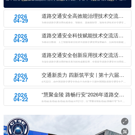
题，展览面积40000平方米，设置3大主题展馆、1800余个展位，吸引360余
家单位参展，集中展示了近4000件展品，涵盖智能网联、车路协同、数字孪
道路交通安全高效能治理技术交流活动成功举办
2026
生、交通违...
04-29
为推动道路交通治理向精准化、智能化、高效能转型，加快先进技术在交通安全治理中的落地应用。2026年4月21日下午，由公安部道路交通安全研究中心、中国道路交通安全协会共同主办的道路交通安全高效能治理技术交流活动在南京国际博览会议中心成功举办。来自公安交通管理部门、科研机构、高等院校及相关企业的专家代表...
道路交通安全科技赋能技术交流活动成功举办
2026
04-29
为推动大数据、人工智能等前沿技术与道路交通管理深度融合，以科技创新赋能交管工作提质增效，全面提升道路交通安全治理现代化水平，2026年4月21日下午，由公安部道路交通安全研究中心、中国道路交通安全协会联合主办的道路交通安全科技赋能技术交流活动在南京国际博览会议中心成功举办。来自公安交通管理部门、科研...
道路交通安全创新应用技术交流活动成功举办
2026
04-29
为深化道路交通治理经验共享与科技成果应用，全面提升道路交通安全治理现代化水平，2026年4月21日下午，由公安部道路交通安全研究中心、中国道路交通安全协会共同主办的道路交通安全创新应用技术交流活动在南京国际博览会议中心成功举办。来自全国公安交通管理部门、科研院所、高等院校及科技企业的代表，共同聚焦道...
交通新质力 四新筑平安 | 第十六届中国国际道路交通安全产品博览会盛大开幕
2026
04-27
4月22日，由中国道路交通安全协会主办的第十六届中国国际道路交通安全产品博览会（以下简称“交博会”）在南京国际博览中心盛大开幕。本届交博会以“交通新质力四新筑平安”为主题，紧扣“新警务理念、新运行模式、新技术装备、新管理体系”四新要求，全面汇聚道路交通安全领域前沿科技成果与创新解决方案，以科技创新驱...
“慧聚金陵 路畅行安”2026年道路交通安全创新与合作大会在南京成功举办
2026
04-22
&nbsp;&nbsp;&nbsp;&nbsp;4月21日，以“慧聚金陵&nbsp;路畅行安”为主题的2026年道路交通安全创新与合作大会（以下简称“大会”）在南京国际博览会议中心成功举办。本次大会由公安部道路交通安全研究中心、中国道路交通安全协会共同主办，来自国内外道路交通安全领域的1500名代表...