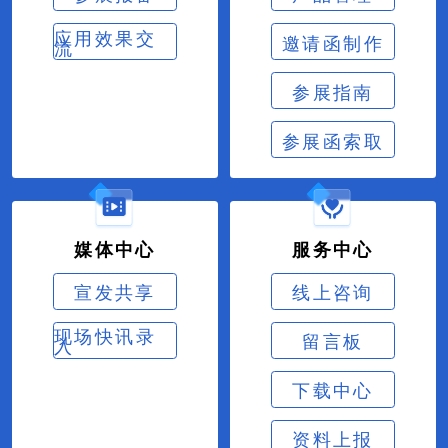
应用效果交
邀请函制作
流
参展指南
参展函索取
媒体中心
服务中心
宣发共享
线上咨询
现场快讯录
留言板
入
下载中心
资料上报