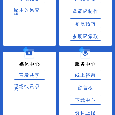
应用效果交
邀请函制作
流
参展指南
参展函索取
媒体中心
服务中心
宣发共享
线上咨询
现场快讯录
留言板
入
下载中心
资料上报