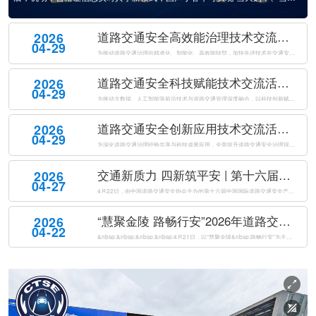
缴税、当天上牌”。这一新模式最大的变化是，机动车合格证信息可以在工信
部门和公安部门实时共享，实现数据“秒级”传送，进一步提升了购车上牌效
道路交通安全高效能治理技术交流活动成功举办
2026
率。相关负责人表示，这次政策不...
04-29
为推动道路交通治理向精准化、智能化、高效能转型，加快先进技术在交通安全治理中的落地应用。2026年4月21日下午，由公安部道路交通安全研究中心、中国道路交通安全协会共同主办的道路交通安全高效能治理技术交流活动在南京国际博览会议中心成功举办。来自公安交通管理部门、科研机构、高等院校及相关企业的专家代表...
道路交通安全科技赋能技术交流活动成功举办
2026
04-29
为推动大数据、人工智能等前沿技术与道路交通管理深度融合，以科技创新赋能交管工作提质增效，全面提升道路交通安全治理现代化水平，2026年4月21日下午，由公安部道路交通安全研究中心、中国道路交通安全协会联合主办的道路交通安全科技赋能技术交流活动在南京国际博览会议中心成功举办。来自公安交通管理部门、科研...
道路交通安全创新应用技术交流活动成功举办
2026
04-29
为深化道路交通治理经验共享与科技成果应用，全面提升道路交通安全治理现代化水平，2026年4月21日下午，由公安部道路交通安全研究中心、中国道路交通安全协会共同主办的道路交通安全创新应用技术交流活动在南京国际博览会议中心成功举办。来自全国公安交通管理部门、科研院所、高等院校及科技企业的代表，共同聚焦道...
交通新质力 四新筑平安 | 第十六届中国国际道路交通安全产品博览会盛大开幕
2026
04-27
4月22日，由中国道路交通安全协会主办的第十六届中国国际道路交通安全产品博览会（以下简称“交博会”）在南京国际博览中心盛大开幕。本届交博会以“交通新质力四新筑平安”为主题，紧扣“新警务理念、新运行模式、新技术装备、新管理体系”四新要求，全面汇聚道路交通安全领域前沿科技成果与创新解决方案，以科技创新驱...
“慧聚金陵 路畅行安”2026年道路交通安全创新与合作大会在南京成功举办
2026
04-22
&nbsp;&nbsp;&nbsp;&nbsp;4月21日，以“慧聚金陵&nbsp;路畅行安”为主题的2026年道路交通安全创新与合作大会（以下简称“大会”）在南京国际博览会议中心成功举办。本次大会由公安部道路交通安全研究中心、中国道路交通安全协会共同主办，来自国内外道路交通安全领域的1500名代表...