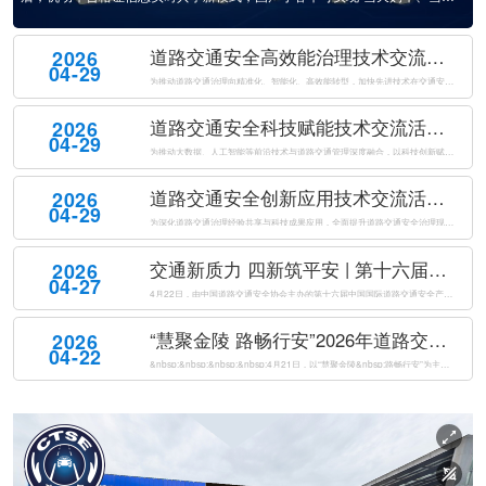
缴税、当天上牌”。这一新模式最大的变化是，机动车合格证信息可以在工信
部门和公安部门实时共享，实现数据“秒级”传送，进一步提升了购车上牌效
道路交通安全高效能治理技术交流活动成功举办
2026
率。相关负责人表示，这次政策不...
04-29
为推动道路交通治理向精准化、智能化、高效能转型，加快先进技术在交通安全治理中的落地应用。2026年4月21日下午，由公安部道路交通安全研究中心、中国道路交通安全协会共同主办的道路交通安全高效能治理技术交流活动在南京国际博览会议中心成功举办。来自公安交通管理部门、科研机构、高等院校及相关企业的专家代表...
道路交通安全科技赋能技术交流活动成功举办
2026
04-29
为推动大数据、人工智能等前沿技术与道路交通管理深度融合，以科技创新赋能交管工作提质增效，全面提升道路交通安全治理现代化水平，2026年4月21日下午，由公安部道路交通安全研究中心、中国道路交通安全协会联合主办的道路交通安全科技赋能技术交流活动在南京国际博览会议中心成功举办。来自公安交通管理部门、科研...
道路交通安全创新应用技术交流活动成功举办
2026
04-29
为深化道路交通治理经验共享与科技成果应用，全面提升道路交通安全治理现代化水平，2026年4月21日下午，由公安部道路交通安全研究中心、中国道路交通安全协会共同主办的道路交通安全创新应用技术交流活动在南京国际博览会议中心成功举办。来自全国公安交通管理部门、科研院所、高等院校及科技企业的代表，共同聚焦道...
交通新质力 四新筑平安 | 第十六届中国国际道路交通安全产品博览会盛大开幕
2026
04-27
4月22日，由中国道路交通安全协会主办的第十六届中国国际道路交通安全产品博览会（以下简称“交博会”）在南京国际博览中心盛大开幕。本届交博会以“交通新质力四新筑平安”为主题，紧扣“新警务理念、新运行模式、新技术装备、新管理体系”四新要求，全面汇聚道路交通安全领域前沿科技成果与创新解决方案，以科技创新驱...
“慧聚金陵 路畅行安”2026年道路交通安全创新与合作大会在南京成功举办
2026
04-22
&nbsp;&nbsp;&nbsp;&nbsp;4月21日，以“慧聚金陵&nbsp;路畅行安”为主题的2026年道路交通安全创新与合作大会（以下简称“大会”）在南京国际博览会议中心成功举办。本次大会由公安部道路交通安全研究中心、中国道路交通安全协会共同主办，来自国内外道路交通安全领域的1500名代表...