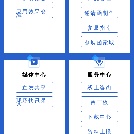
应用效果交
邀请函制作
流
参展指南
参展函索取
媒体中心
服务中心
宣发共享
线上咨询
现场快讯录
留言板
入
下载中心
资料上报