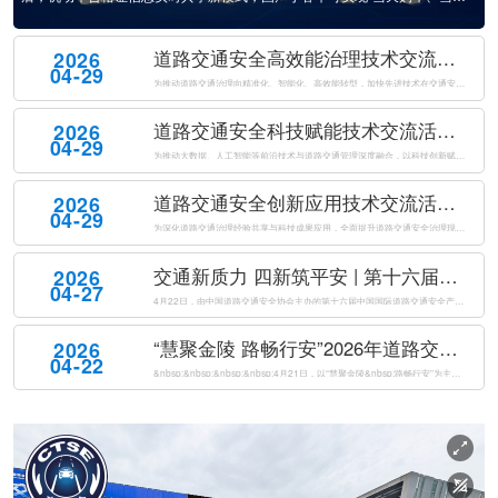
题，展览面积40000平方米，设置3大主题展馆、1800余个展位，吸引360余
家单位参展，集中展示了近4000件展品，涵盖智能网联、车路协同、数字孪
道路交通安全高效能治理技术交流活动成功举办
2026
生、交通违...
04-29
为推动道路交通治理向精准化、智能化、高效能转型，加快先进技术在交通安全治理中的落地应用。2026年4月21日下午，由公安部道路交通安全研究中心、中国道路交通安全协会共同主办的道路交通安全高效能治理技术交流活动在南京国际博览会议中心成功举办。来自公安交通管理部门、科研机构、高等院校及相关企业的专家代表...
道路交通安全科技赋能技术交流活动成功举办
2026
04-29
为推动大数据、人工智能等前沿技术与道路交通管理深度融合，以科技创新赋能交管工作提质增效，全面提升道路交通安全治理现代化水平，2026年4月21日下午，由公安部道路交通安全研究中心、中国道路交通安全协会联合主办的道路交通安全科技赋能技术交流活动在南京国际博览会议中心成功举办。来自公安交通管理部门、科研...
道路交通安全创新应用技术交流活动成功举办
2026
04-29
为深化道路交通治理经验共享与科技成果应用，全面提升道路交通安全治理现代化水平，2026年4月21日下午，由公安部道路交通安全研究中心、中国道路交通安全协会共同主办的道路交通安全创新应用技术交流活动在南京国际博览会议中心成功举办。来自全国公安交通管理部门、科研院所、高等院校及科技企业的代表，共同聚焦道...
交通新质力 四新筑平安 | 第十六届中国国际道路交通安全产品博览会盛大开幕
2026
04-27
4月22日，由中国道路交通安全协会主办的第十六届中国国际道路交通安全产品博览会（以下简称“交博会”）在南京国际博览中心盛大开幕。本届交博会以“交通新质力四新筑平安”为主题，紧扣“新警务理念、新运行模式、新技术装备、新管理体系”四新要求，全面汇聚道路交通安全领域前沿科技成果与创新解决方案，以科技创新驱...
“慧聚金陵 路畅行安”2026年道路交通安全创新与合作大会在南京成功举办
2026
04-22
&nbsp;&nbsp;&nbsp;&nbsp;4月21日，以“慧聚金陵&nbsp;路畅行安”为主题的2026年道路交通安全创新与合作大会（以下简称“大会”）在南京国际博览会议中心成功举办。本次大会由公安部道路交通安全研究中心、中国道路交通安全协会共同主办，来自国内外道路交通安全领域的1500名代表...