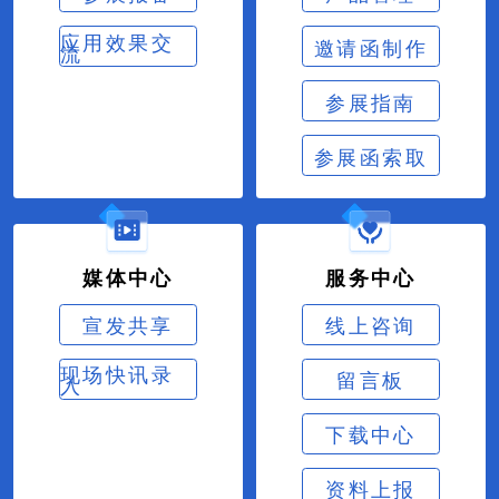
应用效果交
邀请函制作
流
参展指南
参展函索取
媒体中心
服务中心
宣发共享
线上咨询
现场快讯录
留言板
入
下载中心
资料上报