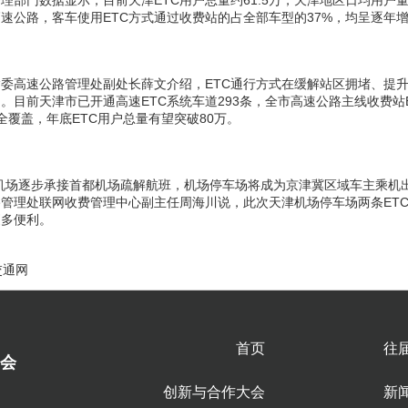
理部门数据显示，目前天津ETC用户总量约61.5万，天津地区日均用户量
高速公路，客车使用ETC方式通过收费站的占全部车型的37%，均呈逐年
委高速公路管理处副处长薛文介绍，ETC通行方式在缓解站区拥堵、提
。目前天津市已开通高速ETC系统车道293条，全市高速公路主线收费站
全覆盖，年底ETC用户总量有望突破80万。
机场逐步承接首都机场疏解航班，机场停车场将成为京津冀区域车主乘机
管理处联网收费管理中心副主任周海川说，此次天津机场停车场两条ET
更多便利。
交通网
首页
往
会
创新与合作大会
新