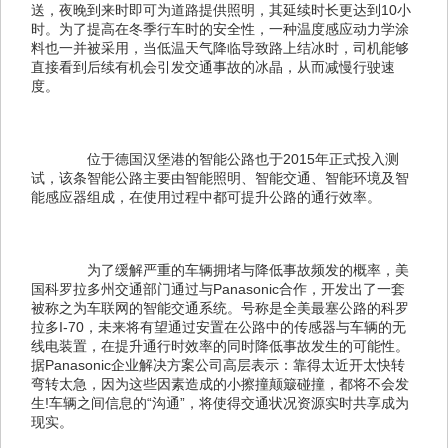
送，夜晚到来时即可为道路提供照明，其延续时长更达到10小
时。为了提高在冬季行车时的安全性，一种温度感应动力学涂
料也一并被采用，当低温天气降临导致路上结冰时，司机能够
直接看到后续有机会引发交通事故的冰晶，从而减慢行驶速
度。
　　位于德国汉堡港的智能公路也于2015年正式投入测
试，该条智能公路主要由智能照明、智能交通、智能环境及智
能感应器组成，在使用过程中都可提升公路的通行效率。
　　为了缓解严重的车辆拥堵与降低事故频发的概率，美
国科罗拉多州交通部门通过与Panasonic合作，开发出了一套
被称之为车联网的智能交通系统。号称是全美最塞公路的科罗
拉多I-70，未来将有望通过安置在公路中的传感器与车辆的无
线电装置，在提升通行时效率的同时降低事故发生的可能性。
据Panasonic企业解决方案公司高层表示：靠得太近开太快转
弯转太急，因为这些因素造成的小擦撞颠簸碰撞，都将不会发
生!车辆之间信息的“沟通”，将使得交通状况资源实时共享成为
现实。