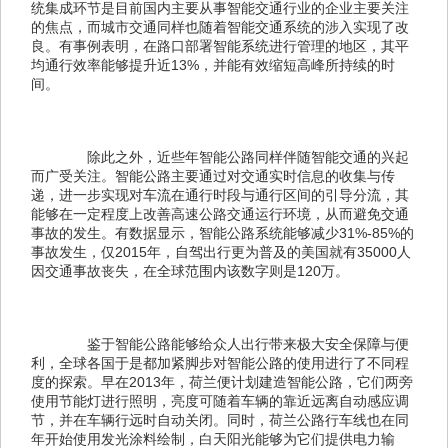
统集成环节是目前国内主要从事智能交通行业的企业主要关注
的焦点，而城市交通同样也随着智能交通系统的涉入实现了改
良。有事例表明，在路口部署智能系统进行管理的地区，其平
均通行效率能够提升近13%，并能有效缩短高峰所持续的时
间。
　　除此之外，近些年智能公路同样伴随智能交通的兴起
而广受关注。智能公路主要通过对交通实时信息的收集与传
递，进一步实现对车流在通行时段与通行区间的引导分流，其
能够在一定程度上改善高速公路交通运行环境，从而避免交通
事故的发生。有数据显示，智能公路系统能够减少31%-85%的
事故发生，仅2015年，自驾出行更为普及的美国就有35000人
因交通事故丧失，在全球范围内该数字则是120万。
　　鉴于智能公路能够给众人出行带来极大安全保障与便
利，全球各国于是都加紧脚步对智能公路的使用进行了不同程
度的探索。早在2013年，荷兰便计划建造智能公路，它们两旁
使用节能灯进行照明，亮度可随着车辆的靠近远离自动感应调
节，并在车辆行远时自动关闭。同时，荷兰公路行车线也在同
年开始使用发光涂料绘制，白天阳光能够为它们提供电力输