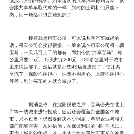
慢淡出人们的视线。如果这次的共享汽车得到普及，就
会跟共享单车取代摩的一样，到时的士司机们只能下
岗，闹一场估计也是难免的了。
　　接着就是租车公司，可以说共享汽车崛起的
话，租车公司会变得很惨。一般来说在租车公司租一辆
宝马，一天几百上千的都有，而如今的“共享宝马”，每
公里只要1.5元，每天封顶200元，130多公里对于城市
里来说足够了。然后就是那些4S店要遭殃了，使用共
享汽车，保险不用担心、油费不用担心、上牌不用担心
等等，到时买车的人就会减少了。
　　据消息称，在沈阳投放之后，宝马会先在北上
广等一线城市进行投放，随后还会覆盖到全国各个城
市，只不过当下仍然要解决不少问题，希望企业与相关
部门能够完善一系列措施，在保证利民的同时不扰民，
不增加城市的负担，这一来才会给共享汽车更长久的发