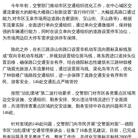
今年年初，交警部门推动市区交通组织优化工作，在中心城区交
通流量较大的邮电大楼路口创新设置“直行待行区”，大幅提高路口通过
能力;对市区玉泉市场周边道路(含蜜源街、宝山街、天山路等)，根据
车流量实际，全面进行单向交通组织，通过单向交通微循环，保持较
强的车辆通行能力，同时在设立单向交通组织的道路设置停车泊位，
为市场周边巨大停车需求提供停车保障。
除此之外，在长江路凉山街路口设置非机动车流向图标及标线形
成“双向非机动车线路”，并规划设置错位斑马线，将东西进口道掉头位
置后移，确保路口交通安全有序。结合德阳标志性建筑长江路钟鼓楼
广场观光旅游人车流量特征，通过设置斑马线、渠化岛等方式，优化
了钟鼓楼广场路段交通组织，进一步保障了道路交通安全有序和市
民、游客安全。146处交通乱点严格管控
按照“治乱缓堵”第二波行动要求，交警部门对市区各类重点区域周
边交安设施、交通组织、勤务安排、突出违法等情况进行了全面摸
排，共清理排查重点区域的交安设施、勤务安排中存在的问题和不足
146处。
针对发现的146处问题，交警部门向市民开展“交警面对面”—德阳
市区“治乱缓堵”交通管理座谈会，征集了18条意见建议。目前，已完成
所有问题及意见整改工作。整改工作中，共优化完善标志标线2800平