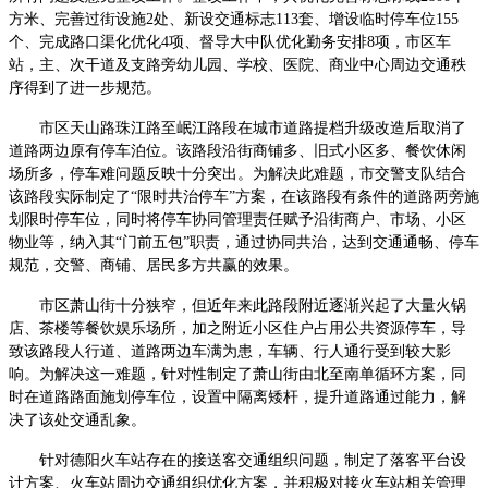
方米、完善过街设施2处、新设交通标志113套、增设临时停车位155
个、完成路口渠化优化4项、督导大中队优化勤务安排8项，市区车
站，主、次干道及支路旁幼儿园、学校、医院、商业中心周边交通秩
序得到了进一步规范。
市区天山路珠江路至岷江路段在城市道路提档升级改造后取消了
道路两边原有停车泊位。该路段沿街商铺多、旧式小区多、餐饮休闲
场所多，停车难问题反映十分突出。为解决此难题，市交警支队结合
该路段实际制定了“限时共治停车”方案，在该路段有条件的道路两旁施
划限时停车位，同时将停车协同管理责任赋予沿街商户、市场、小区
物业等，纳入其“门前五包”职责，通过协同共治，达到交通通畅、停车
规范，交警、商铺、居民多方共赢的效果。
市区萧山街十分狭窄，但近年来此路段附近逐渐兴起了大量火锅
店、茶楼等餐饮娱乐场所，加之附近小区住户占用公共资源停车，导
致该路段人行道、道路两边车满为患，车辆、行人通行受到较大影
响。为解决这一难题，针对性制定了萧山街由北至南单循环方案，同
时在道路路面施划停车位，设置中隔离矮杆，提升道路通过能力，解
决了该处交通乱象。
针对德阳火车站存在的接送客交通组织问题，制定了落客平台设
计方案、火车站周边交通组织优化方案，并积极对接火车站相关管理