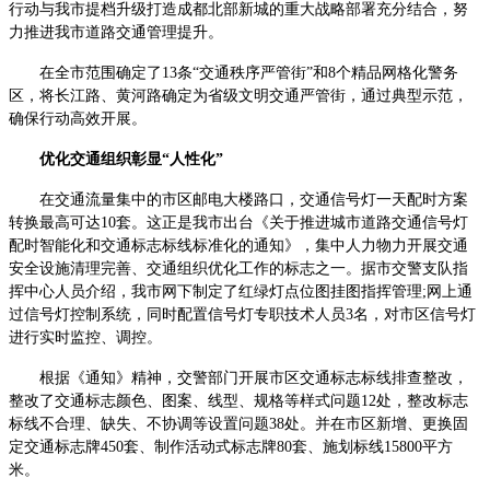
行动与我市提档升级打造成都北部新城的重大战略部署充分结合，努
力推进我市道路交通管理提升。
在全市范围确定了13条“交通秩序严管街”和8个精品网格化警务
区，将长江路、黄河路确定为省级文明交通严管街，通过典型示范，
确保行动高效开展。
优化交通组织彰显“人性化”
在交通流量集中的市区邮电大楼路口，交通信号灯一天配时方案
转换最高可达10套。这正是我市出台《关于推进城市道路交通信号灯
配时智能化和交通标志标线标准化的通知》，集中人力物力开展交通
安全设施清理完善、交通组织优化工作的标志之一。据市交警支队指
挥中心人员介绍，我市网下制定了红绿灯点位图挂图指挥管理;网上通
过信号灯控制系统，同时配置信号灯专职技术人员3名，对市区信号灯
进行实时监控、调控。
根据《通知》精神，交警部门开展市区交通标志标线排查整改，
整改了交通标志颜色、图案、线型、规格等样式问题12处，整改标志
标线不合理、缺失、不协调等设置问题38处。并在市区新增、更换固
定交通标志牌450套、制作活动式标志牌80套、施划标线15800平方
米。