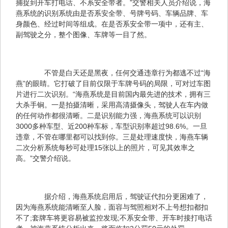
捕捉到开车打电话、不系安全带者。”交警相关人员介绍说，海
燕系统的识别系统由是否系安全带、号牌号码、车辆品牌、车
身颜色、经过时间等组成。在是否系安全带一项中，还有主、
副驾驶之分，整个图像、车牌等一目了然。
　　不管是白天还是黑夜，任何交通违章行为都逃不过“海
燕”的眼睛。它打破了目前仅限于车牌号码的局限，可对过车图
片进行二次识别。“海燕系统是目前国内最先进的技术，拥有三
大杀手锏。一是拍摄清晰，采用高清摄像头，驾驶人在车内做
的任何动作都很清晰。二是识别能力强，海燕系统可以识别
3000多种车型、近200种车标，车型识别率超过98.6%。一旦
违章，不管在哪里都可以找到你。三是处理速度快，海燕车辆
二次分析系统每秒可处理15张以上的照片，可见其效率之
高。”交警介绍说。
　　据介绍，海燕系统启用后，驾驶证代扣分更困难了，
因为海燕系统能清晰至人脸，面容与驾照相对不上号想扣都扣
不了;套牌车将更容易被监控发现;不系安全带、开车时接打电话