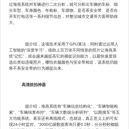
过海燕系统对车辆进行二次分析，就可分析出车辆的车标、细
分车型、车身颜色、年检标、车摆物、是否系安全带、是否在
开车打电话等一系列细节信息，对整治城市交通等方面帮助很
大。
　　据介绍，这项技术采用了GPU算法，同时通过运用人
工智能的“深度学习”，借助上百万张不同情形的照片让海燕系
统“记忆”，就会越来越提高它的捕捉识别能力，以最快速度筛
选出类似违规照片，哪怕衣服颜色与安全带相近，该系统仍能
将不系安全带的行为捕捉出来。
　　高清抓拍神器
　　据介绍，海燕系统有“车辆信息结构化”、“车辆智能检
索”、“车辆缉查布控”、“车辆大数据分析研判”、“以图搜车”等五
大功能系统。甚至还有离线模式，也就说，真正意义上的可实
现24小时监控。“3000亿级数据查询只要0.2秒，分分秒秒都能