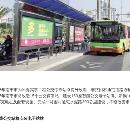
18年南宁市为民办实事工程公交停靠站点提升改造、非贫困村通屯道路通
18年南宁市将改造15个公交停靠站、建设150座智能公交电子站牌、新购1
车充电桩及配套设施、完成非贫困村通屯水泥路300公里建设，不断改善
沿线公交站将安装电子站牌