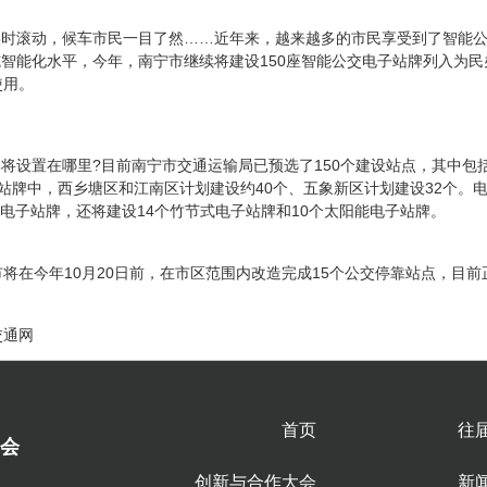
实时滚动，候车市民一目了然……近年来，越来越多的市民享受到了智能
智能化水平，今年，南宁市继续将建设150座智能公交电子站牌列入为民
使用。
将设置在哪里?目前南宁市交通运输局已预选了150个建设站点，其中包
子站牌中，西乡塘区和江南区计划建设约40个、五象新区计划建设32个。
D电子站牌，还将建设14个竹节式电子站牌和10个太阳能电子站牌。
将在今年10月20日前，在市区范围内改造完成15个公交停靠站点，目前
交通网
首页
往
会
创新与合作大会
新