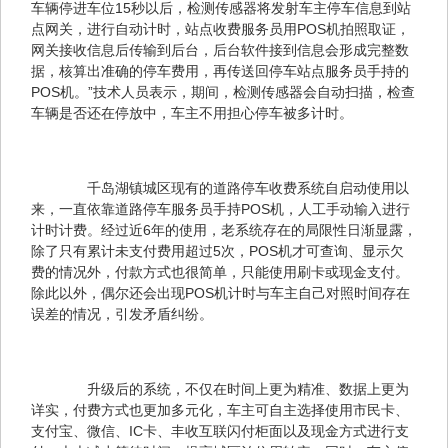
车辆停进车位15秒以后，检测传感器将发射车主停车信息到站
点网关，进行自动计时，站点收费服务员用POS机拍照取证，
网关接收信息后传输到后台，后台软件接到信息会形成完整数
据，核算出准确的停车费用，再传送回停车站点服务员手持的
POS机。”技术人员表示，期间，检测传感器会自动扫描，检查
车辆是否还在停放中，车主不用担心停车被多计时。
　　千岛湖镇城区现有的道路停车收费系统自启动使用以
来，一直依靠道路停车服务员手持POS机，人工手动输入进行
计时计费。经过近6年的使用，老系统存在的局限性日渐显露，
除了只有累计未支付费用超过5次，POS机才可查询、显示欠
费的情况外，付款方式也很简单，只能使用刷卡或现金支付。
除此以外，偶尔还会出现POS机计时与车主自己对照时间存在
误差的情况，引发矛盾纠纷。
　　升级后的系统，不仅在时间上更为精准、数据上更为
详实，付费方式也更加多元化，车主可自主选择使用市民卡、
支付宝、微信、IC卡、丰收互联闪付柜面以及现金方式进行支