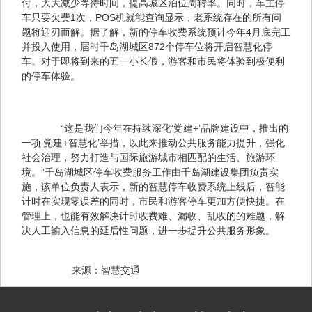
付，大大减少等待时间，提高城区泊位周转率。同时，车主停
车只要欠费1次，POS机就能查询显示，老系统存在的所有问
题将迎刃而解。据了解，新的停车收费系统预计今年4月底完工
并投入使用，届时千岛湖城区872个停车位将开启智慧化停
车。对于即将到来的五一小长假，游客和市民将体验到极便利
的停车体验。
　　“这是我们今年在持续深化‘党建+’品牌建设中，推出的
一项‘党建+智慧化’举措，以此来推动公共服务能力提升，强化
社会治理，努力打造与国际旅游城市相匹配的生活、旅游环
境。”千岛湖城区停车收费服务工作由千岛湖建设集团负责实
施，该单位负责人表示，新的智慧停车收费系统上线后，智能
计时在实现零误差的同时，市民和游客停车更加方便快捷。在
管理上，也能有效解决计时收费难、漏收、乱收的的难题，解
决人工输入信息的延后性问题，进一步提升公共服务形象。
　　来源：智慧交通