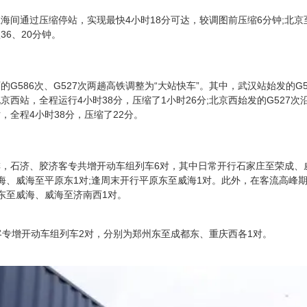
海间通过压缩停站，实现最快4小时18分可达，较调图前压缩6分钟;北
6、20分钟。
的G586次、G527次两趟高铁调整为“大站快车”。其中，武汉站始发的G
京西站，全程运行4小时38分，压缩了1小时26分;北京西始发的G527
，全程4小时38分，压缩了22分。
，石济、胶济客专共增开动车组列车6对，其中日常开行石家庄至荣成、
海、威海至平原东1对;逢周末开行平原东至威海1对。此外，在客流高峰
东至威海、威海至济南西1对。
客专增开动车组列车2对，分别为郑州东至成都东、重庆西各1对。