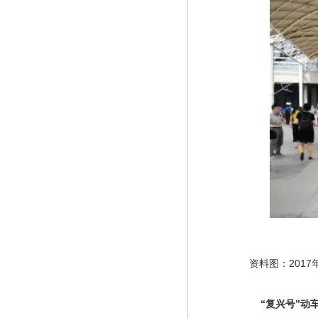
　　资料图：2017
　“复兴号”动