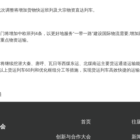
此次调整将增加货物快运班列及大宗物资直达列车。
门将增加中欧班列4条，以更好地服务“一带一路”建设国际物流需要;增加
的重点物资运输。
图将继续挖潜大秦、唐呼、瓦日等西煤东运、北煤南运主要货运通道运输
及以上货运列车60列和优化枢纽分工等措施，实现货运列车高效快捷的运
通
首页
往
会
创新与合作大会
新