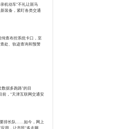
录机动车“不礼让斑马
法新装备，紧盯各类交通
设缉查布控系统卡口，至
别查处、轨迹查询和预警
让数据多跑路”的目
。目前，“天津互联网交通安
都要排长队……如今，网上
度应用，让市民“多走网