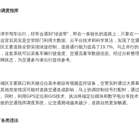
准调度指挥
津市驾车出行，经常会遇到“绿波带”，即在一条较长的道路上，只要在
。这背后其实是交管部门利用大数据、云平台技术和科学算法，实现了交
区主要道路全部实现绿波控制，道路通行能力提高了19.7%。与之并行
统，这套系统可以采集车辆行驶速度、交通流量等数据信息。经过分析整
路网状态，为交通参与者出行提供参考。
心城区主要路口和关键点位基本都设有视频监控设备，交警实时通过大屏
或其他突发情况可能对道路交通造成影响，马上协调控制信号灯配时，通
。同时，利用GPS定位和GIS技术、执法终端定位模块和数字电台等技
高效的交通指挥调度系统，让交通拥堵越来越少，道路自然更加畅通。
盯各类违法