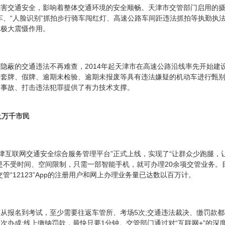
害交通安全，影响着整体交通环境的安全顺畅。天津市交管部门启用的摄
车、“人脸识别”抓拍步行骑车闯红灯、高速公路车间距违法抓拍等执勤执
了极大震慑作用。
隐蔽的交通违法不再难查，2014年起天津市在高速公路沿线率先开始建
对套牌、假牌、逾期未检验、逾期未报废等具有违法嫌疑的机动车进行甄
通事故、打击违法犯罪提供了有力技术支撑。
及万千市民
“天津互联网交通安全综合服务管理平台”正式上线，实现了“让群众少跑腿，
pp更是不受时间、空间限制，只需一部智能手机，就可办理20余项交管业务
管“12123”App的注册用户和网上办理业务量已达数以百万计。
从报名到考试，至少需要往返车管所、考场5次;交通违法裁决、缴罚款
次办成;线上缴纳罚款，最快只要1分钟。交管部门通过对“互联网+”的深