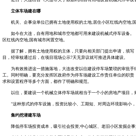
立体车场建在哪
机关、企事业单位已拥有土地使用权的土地;居住小区红线内空地;国
如今在大连，自有用地和城市空地都可用来建设机械式停车设备。《大
区红线内空地;国有城市闲置空地。
据了解，拥有土地使用权的主体，只要向相关部门提出申请，填写《
目，经审核通过后，在项目现场公示7天无异议就可推进具体建设。
为有效推进这一措施落地，大连改变以往建设停车场繁琐的审批手续
工。同时明确，要充分发挥区政府作为停车场建设工作责任单位的职责
求和设置程序等多个方面，都作了明确和规范。
以往，要建设一个机械立体停车场就相当于一个小的房地产项目，规
“这种形式的停车设施，投资比较小、工期短、对周边环境影响小，对
集约挖潜建车场
降低停车场投资成本，吸引社会投资;中心城区、老旧小区发掘企事