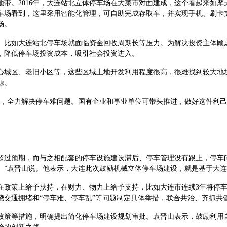
2016年，大连站北立体停车场在大菜市对面建成，这个看起来如摩天大楼
车场看到，这里采用智能化管理，可自助完成存取车，并实现手机、刷卡
场。
比如大连站北停车场就面临资金回收周期长等压力。为解决投资主体顾虑
，降低停车场投资成本，吸引社会投资进入。
城区、老旧小区等，这些区域土地开发利用程度很高，很难找到较大地块
源。
全力解决停车难问题。国有企业和事业单位可带头推进，做好这件利己
过预期，而与之相配套的停车设施建设滞后、停车管理没有跟上，停车问
。”袁晋山说。他表示，大连此次鼓励机械立体停车场建设，就是基于大
政策上给予扶持，在财力、物力上给予支持，比如大连市连续3年将停车
绕交通拥堵和“停车难、停车乱”等问题制定具体举措，联合共治、齐抓共
策等措施，明确提出简化停车场建设规划审批。袁晋山表示，鼓励利用自