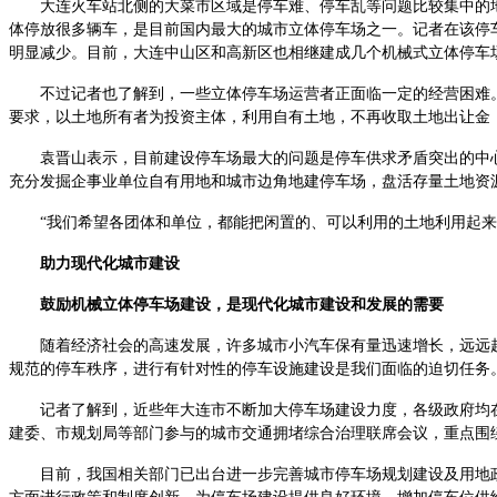
大连火车站北侧的大菜市区域是停车难、停车乱等问题比较集中的地带。
体停放很多辆车，是目前国内最大的城市立体停车场之一。记者在该停
明显减少。目前，大连中山区和高新区也相继建成几个机械式立体停车
不过记者也了解到，一些立体停车场运营者正面临一定的经营困难。
要求，以土地所有者为投资主体，利用自有土地，不再收取土地出让金
袁晋山表示，目前建设停车场最大的问题是停车供求矛盾突出的中心
充分发掘企事业单位自有用地和城市边角地建停车场，盘活存量土地资
“我们希望各团体和单位，都能把闲置的、可以利用的土地利用起来，
助力现代化城市建设
鼓励机械立体停车场建设，是现代化城市建设和发展的需要
随着经济社会的高速发展，许多城市小汽车保有量迅速增长，远远超
规范的停车秩序，进行有针对性的停车设施建设是我们面临的迫切任务
记者了解到，近些年大连市不断加大停车场建设力度，各级政府均在
建委、市规划局等部门参与的城市交通拥堵综合治理联席会议，重点围
目前，我国相关部门已出台进一步完善城市停车场规划建设及用地政