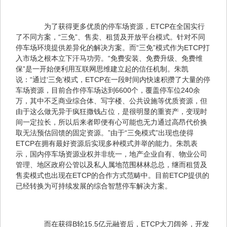
　　为了获得更多优质的停车场资源，ETCP在全国实行
了不同方案，“三免”、售卖、租赁及开放平台模式。针对不同
停车场环境提供差异化的解决方案。而“三免”模式作为ETCP打
入市场之根本立下汗马功劳。“免费安装、免费升级、免费维
保”是一开始便利用互联网思维建立起的信任机制。朱凯
说：“通过‘三免’模式，ETCP在一段时间内快速积攒了大量的停
车场资源，目前合作停车场达到6600个，覆盖停车位240余
万，其中不乏商业综合体、写字楼、公共设施等优质资源，但
由于这么做无异于疯狂撒钱占位，是很明显的重资产，变现时
间一定拉长，所以后来者即便有心可能也无力通过高昂代价换
取无法预估回馈的固定资源。”由于“三免模式”出现也使得
ETCP在拥有最好资源后实现多种模式并举的能力。朱凯表
示，国内停车场资源业权并非统一，地产企业自有、物业公司
管理、地区政府公管以及私人属地范围林林总总，继而租赁及
售卖模式也出现在ETCP的合作方式范畴中。目前ETCP提供的
已经转换为可持续发展的综合智慧停车解决方案。
　　而在获得B轮15.5亿元融资后，ETCP大刀阔斧，开发