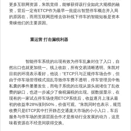
更多互联网资源，朱凯觉得，能够获得该行业如此大规模的融
资，背后一定有ETCP作为最早一批提出智慧停车概念并入局
的原因在，而用互联网思维去弥补线下停车的智能短板是资本
青睐他们的主要原因。
　重运营 打击漏税利器
　　智能停车系统的出现有效为停车乱象封住了入口，自
然出口也就更加统一。线上收款，所有交易清晰透明。朱凯对
目前的环境表示看好，他说：“ETCP只与正规停车场合作，但
由于停车场管理模式混乱导致停车费不透明，停车管理员中饱
私囊的事件屡屡发生，而电子系统的出现从源头就堵住了乱收
费的缺口，也进一步减少了偷税漏税的出现。据数据显示，在
现有的一家试点停车场使用ETCP系统后，收益逐月上涨从最
初的收益率28%涨到50%，价值可观。”朱凯同时也表示，规范
收费只是ETCP其中打开静态交通庞大市场的小小入口，车后
服务与停车场的资源层面合作才是推动行业发展的动力，这意
味着资源在不经意间获得交换。