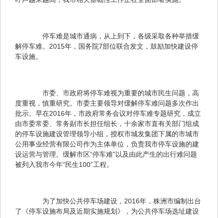
　　停车难是城市通病，从上到下，各级采取各种举措缓
解停车难。2015年，国务院7部位联合发文，鼓励加快建设停
车设施。
　　市委、市政府将停车难视为重要的城市民生问题，高
度重视，慎重研究。市委主要领导对缓解停车难问题多次作出
批示。早在2016年，市政府常务会议对停车难专题研究，成立
由市委常委、常务副市长担任组长，十余家市直有关部门组成
的停车设施建设管理领导小组，授权市城发集团下属的市城市
公用事业经营有限公司作为主体单位，负责我市停车设施的建
设运营与管理。缓解市区“停车难”以及由此产生的出行难问题
被列入我市今年“民生100”工程。
　　为了加快公共停车场建设，2016年，株洲市编制出台
了《停车设施布局及近期实施规划》，为公共停车场选址建设