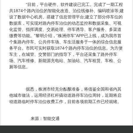
　　“目前，平台硬件、软件建设已完工。完成了一期工程
共1874个路内泊位的智能化改造、泊位线修补、编码喷涂等;建
设了数据中心机房、搭建了信息管理平台;建立了部分停车位的
数据库，可实现对路内停车泊位的动态监控和数据采集、可视
化监管、指挥调度、交易处理、停车诱导、客户服务、多渠道
缴费等功能。”黎明介绍，“株洲停车”APP已上线，成为我市首
个集路内停车、公共停车场、车生活服务于一体的综合信息服
务平台。市民可实时获取1874个路内停车泊位的信息。为方便
车主，在城管、交警部门的指导下，平台还采集了路外停车
场、汽车维修、新能源充电站、加油站、汽车租赁、车检、公
厕等信息。
　　据悉，株洲市经充分酝酿准备，将借鉴全国和省内其
他城市做法，运用经济杠杆撬动道路停车泊位周转，近期将启
动道路临时停车泊位收费工作，目前各项前期工作已经就绪。
　　来源：智能交通