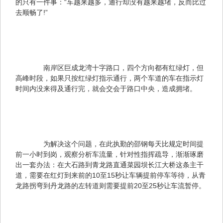
的只有一件事：“车越来越多，通行却没有越来越堵，反而比过
去顺畅了!”
　　南岸区巨成龙湾十字路口，四个方向都有红绿灯，但
高峰时段，如果只按红绿灯指示通行，两个车道的车在指示灯
时间内没来得及通行完，就会交会于路口中央，造成拥堵。
　　为解决这个问题，在此执勤的邵钢每天比规定时间提
前一小时到岗，观察分析车流量，针对性指挥疏导，渐渐琢磨
出一套办法：在大石路到青龙路直通菜园坝长江大桥这条主干
道，需要在红灯到来前的10至15秒让车辆提前停车等待，从青
龙路拐弯到丹龙路的左转道则需要提前20至25秒让车流暂停。