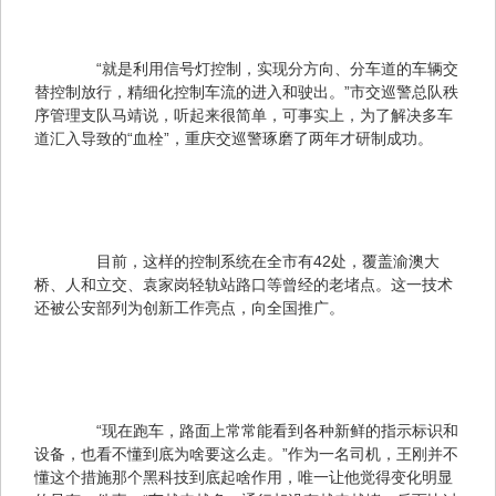
　　“就是利用信号灯控制，实现分方向、分车道的车辆交
替控制放行，精细化控制车流的进入和驶出。”市交巡警总队秩
序管理支队马靖说，听起来很简单，可事实上，为了解决多车
道汇入导致的“血栓”，重庆交巡警琢磨了两年才研制成功。
　　目前，这样的控制系统在全市有42处，覆盖渝澳大
桥、人和立交、袁家岗轻轨站路口等曾经的老堵点。这一技术
还被公安部列为创新工作亮点，向全国推广。
　　“现在跑车，路面上常常能看到各种新鲜的指示标识和
设备，也看不懂到底为啥要这么走。”作为一名司机，王刚并不
懂这个措施那个黑科技到底起啥作用，唯一让他觉得变化明显