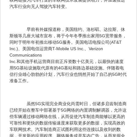
联网链接为汽车行业的车联网技术发展提供动力，并加速推进
汽车行业向无人驾驶汽车转变。
　　早前有外媒报道称，美国纽约、洛杉矶、达拉斯、休
斯顿等几座大城市宣布，将于今年冬季推出家用5G宽带服务，
同时于明年年初推出移动5G服务。美国电话电报公司(AT&T 

Inc.)、美国电信运营商T-Mobile US Inc.、Verizon 
Communications 

Inc.和其他手机运营商目前正斥资数十亿美元，以最快的速度
用5G基站设施取代原有的4G基站和路边基础设施。伴随着电
信行业雄心勃勃的计划，汽车行业也悄然开始了自己的5G时代
准备工作。
　　虽然5G实现完全商业化尚需时日，但诸多启齿制造商
已经开始在整车中部署基于5G网络的内置调制解调器，允许这
些车辆通过移动网络在线，从而促使汽车制造商能够以更高的
可靠性和更快的数据传输速度来获取更多的数据，实现高效的
车联网技术。汽车制造商正试图利用这些连接以及收到的数
据，开发新的应用程序、网络服务或是车内广告，从而发掘全