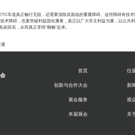
让ETC车道真正畅行无阻，还需要清除其面临的重重障碍。这些障碍有技术
技术障碍，也要突破利益固化藩篱，真正以广大车主利益为重，以公共利
够名副其实，从而真正变得“顺畅”起来。
交通
首页
往
会
创新与合作大会
新
展会服务
观
本届展会
关