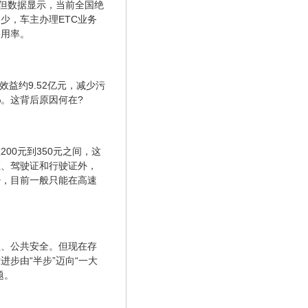
。但数据显示，当前全国绝
少，车主办理ETC业务
使用率。
效益约9.52亿元，减少污
%。这背后原因何在?
00元到350元之间，这
证、驾驶证和行驶证外，
少，目前一般只能在高速
益、公共安全。但现在存
步由“半步”迈向“一大
题。