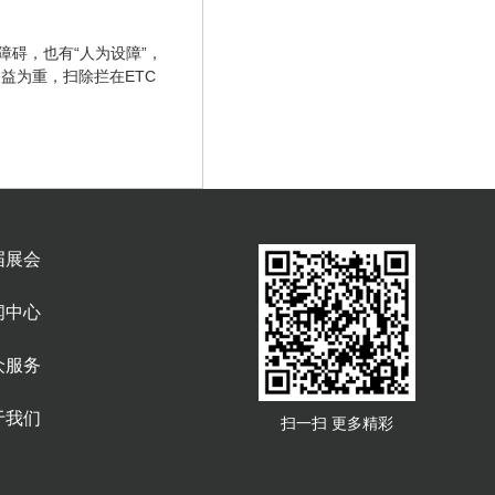
障碍，也有“人为设障”，
益为重，扫除拦在ETC
届展会
闻中心
众服务
于我们
扫一扫 更多精彩