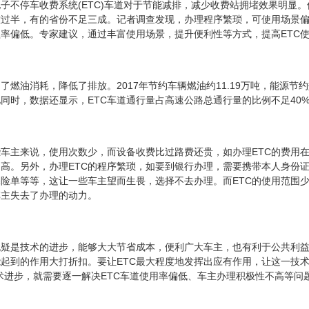
子不停车收费系统(ETC)车道对于节能减排，减少收费站拥堵效果明显
难过半，有的省份不足三成。记者调查发现，办理程序繁琐，可使用场景偏
盖率偏低。专家建议，通过丰富使用场景，提升便利性等方式，提高ETC
了燃油消耗，降低了排放。2017年节约车辆燃油约11.19万吨，能源节约
与此同时，数据还显示，ETC车道通行量占高速公路总通行量的比例不足40
车主来说，使用次数少，而设备收费比过路费还贵，如办理ETC的费用在2
高。另外，办理ETC的程序繁琐，如要到银行办理，需要携带本人身份
险单等等，这让一些车主望而生畏，选择不去办理。而ETC的使用范围
车主失去了办理的动力。
无疑是技术的进步，能够大大节省成本，便利广大车主，也有利于公共利
能起到的作用大打折扣。要让ETC最大程度地发挥出应有作用，让这一技术进
术进步，就需要逐一解决ETC车道使用率偏低、车主办理积极性不高等问