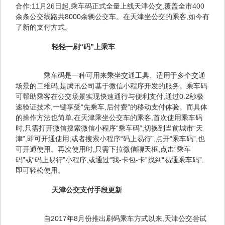
合作:11月26日起,乘车码正式全量上线天津公交,覆盖全市400
余条公交线路共8000余辆公交车。在天津坐公交的乘客,如今有
了新的支付方式。
轻轻一刷“码”上乘车
　　乘车码是一种可用来乘坐交通工具、适用于多个交通
场景的二维码,是腾讯公司基于微信小程序开发的服务。乘车码
可帮助乘客在公交场景实现快速通行与便利支付,通过0.2秒极
速验证技术,一键享受“先乘车,后付费”的移动支付体验。而具体
的操作方法也简单,在天津乘坐公交车的乘客,首次使用乘车码
时,只需打开微信搜索微信小程序“乘车码”,切换到当前城市“天
津”,即可开通使用;或者搜索小程序“码上易行”,点开“乘车码”,也
可开通使用。再次使用时,只需下拉微信聊天框,点击“乘车
码”或“码上易行”小程序,或通过“我-卡包-卡”找到“易通乘车码”,
即可轻松使用。
　天津公交支付手段更新
　　自2017年8月份推出刷码乘车方式以来,天津公交尝试