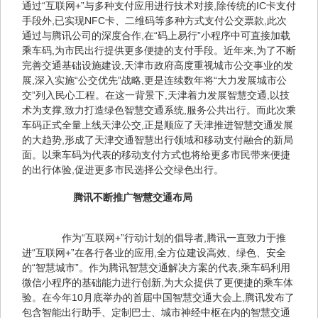
通过“互联网+”与多种支付应用进行技术对接,除传统的IC卡支付
手段外,已实现NFC卡、二维码等多种方式支付公交票款,此次
通过与腾讯公司的深度合作,在“码上易行”小程序中可直接加载
乘车码,为市民出行提供更多便捷的支付手段。近年来,为了不断
完善交通基础设施建设,天津市政府高度重视城市公交事业的发
展,深入实施“公交优先”战略,更是连续数年将“大力发展城市公
交”列入民心工程。在这一背景下,天津着力发展智慧交通,以技
术为支撑,致力打造绿色智慧交通系统,服务公共出行。而此次乘
车码正式全量上线天津公交,正是顺应了天津推进智慧交通发展
的大趋势,形成了天津交通智慧出行领域和移动支付融合的新局
面。以乘车码为代表的移动支付方式也将给更多市民带来便捷
的出行体验,促进更多市民选择公交绿色出行。
腾讯不断推广智慧交通布局
　　作为“互联网+”行动计划的倡导者,腾讯一直致力于推
进“互联网+”在各行各业的应用,全方位建设高效、绿色、安全
的“智慧城市”。作为腾讯智慧交通解决方案的代表,乘车码利用
微信小程序的基础能力进行创新,为大众提供了更便捷的乘车体
验。在今年10月底举办的首届中国智慧交通大会上,腾讯发布了
包含智能出行助手、定制巴士、城市神经中枢在内的智慧交通