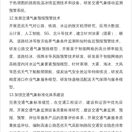
于热谱图的路面低温冰情监测技术和设备。研发交通气象移动监测
预警系统。
12.发展交通气象预报预警技术
开展恶劣天气对公路、铁路、水运的致灾机理研究。应用大数据、
云计算、人工智能、5G、北斗等技术，建立针对浓雾（团雾）、横
风、道路结冰等致灾临界气象条件监测和短时临近预报预警技术。
研发公路交通气象预报模型，开展基于智能网格的高分辨率能见
度、道路结冰、强降水等风险预警技术研发。研发基于智能网格的
高精度内河水运气象要素预报模型。针对寒潮、大雾、海冰、大风
等恶劣天气下船舶禁限航、煤炭油气安全抢运等特殊情况，研发高
精度港口作业气象服务模型。研发快递物流配送天气保障与服务模
型。
13.加强交通气象标准化体系建设
完善交通气象标准规范，在交通工程设计、建设和运营中优先应
用。开展交通气象监测设备质量标准研究，建设交通气象监测、预
报、预警、评估等服务产品的质量评价体系，开展交通气象服务质
量效益评估。编制高速公路恶劣天气高影响路段交通安全隐患排查