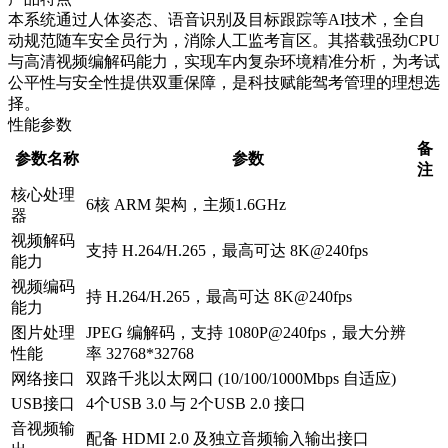
本系统通过人体姿态、语音识别及目标跟踪等AI技术，全自
动规范随车安全员行为，消除人工监考盲区。其搭载强劲CPU
与高清视频编解码能力，实现车内复杂环境精准分析，为考试
公平性与安全性提供双重保障，是科技赋能驾考管理的理想选
择。
性能参数
备
参数名称
参数
注
核心处理
6核 ARM 架构，主频1.6GHz
器
视频解码
支持 H.264/H.265，最高可达 8K@240fps
能力
视频编码
持 H.264/H.265，最高可达 8K@240fps
能力
图片处理
JPEG 编解码，支持 1080P@240fps，最大分辨
性能
率 32768*32768
网络接口
双路千兆以太网口 (10/100/1000Mbps 自适应)
USB接口
4个USB 3.0 与 2个USB 2.0 接口
音视频输
配备 HDMI 2.0 及独立音频输入输出接口