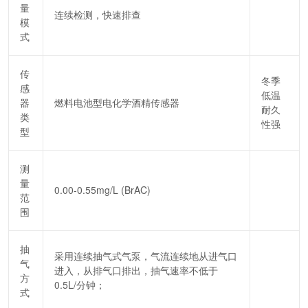
量
连续检测，快速排查
模
式
传
冬季
感
低温
器
燃料电池型电化学酒精传感器
耐久
类
性强
型
测
量
0.00-0.55mg/L (BrAC)
范
围
抽
采用连续抽气式气泵，气流连续地从进气口
气
进入，从排气口排出，抽气速率不低于
方
0.5L/分钟；
式