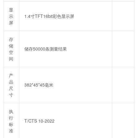
显
示
1.4寸TFT16bit彩色显示屏
屏
存
储
储存50000条测量结果
空
间
产
品
382*45*45毫米
尺
寸
执
行
T/CTS 10-2022
标
准