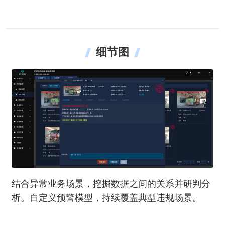
细节图
结合异常业务场景，挖掘数据之间的关系并研判分
析。自定义预警模型，持续覆盖典型违规场景。