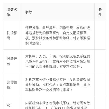
参数名
备
参数
称
注
违规操作、曲线异常、图像违规、在途轨迹
防控预
等违规行为的预警研判，自定义配置预警
警
项、预警触发条件和预警等级，对多维数据
实时监控；
对机构、人员、车辆、检测线设备及系统的
风险评
风险评价及排行；支持对不同监管对象定制
价
不同的风险评价规则，实现精准监管；
对机动车关键业务指标监控，发现关键数据
指标监
异常波动。指标包含：重点车检测量、异地
控
车检测量及一次检测通过率等；
内置机动车业务智能审核系统，针对图像数
检
据按照GA-801、GB-38900等业务标准识