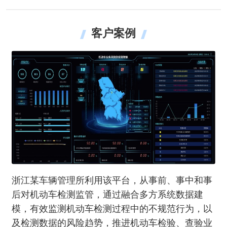
客户案例
浙江某车辆管理所利用该平台，从事前、事中和事
后对机动车检测监管，通过融合多方系统数据建
模，有效监测机动车检测过程中的不规范行为，以
及检测数据的风险趋势，推进机动车检验、查验业