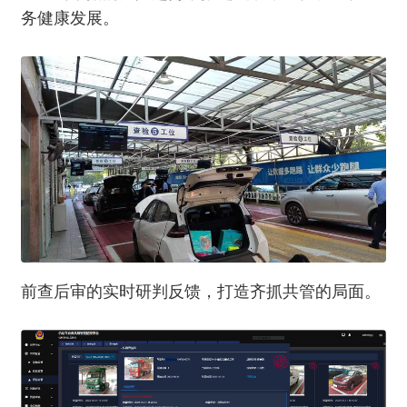
务健康发展。
前查后审的实时研判反馈，打造齐抓共管的局面。