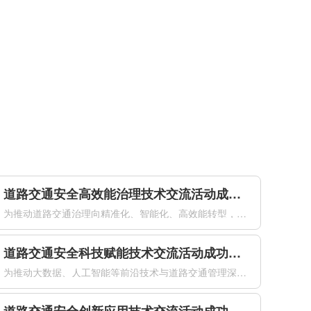
道路交通安全高效能治理技术交流活动成功举办
为推动道路交通治理向精准化、智能化、高效能转型，加快先进技术在交通安全治理中的落地应用。2026年4月21日下午，由公安部道路交通安全研究中心、中国道路交通安全协会共同主办的道路交通安全高效能治理技术交流活动在南京国际博览会议中心成功举办。来自公安交通管理部门、科研机构、高等院校及相关企业的专家代表...
道路交通安全科技赋能技术交流活动成功举办
为推动大数据、人工智能等前沿技术与道路交通管理深度融合，以科技创新赋能交管工作提质增效，全面提升道路交通安全治理现代化水平，2026年4月21日下午，由公安部道路交通安全研究中心、中国道路交通安全协会联合主办的道路交通安全科技赋能技术交流活动在南京国际博览会议中心成功举办。来自公安交通管理部门、科研...