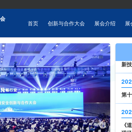
会
首页
创新与合作大会
展会介绍
展
202
第十
202
《道
现场
202
新技
202