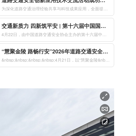
道路交通安全创新应用技术交流活动成功举办
为深化道路交通治理经验共享与科技成果应用，全面提升道路交通安全治理现代化水平，2026年4月21日下午，由公安部道路交通安全研究中心、中国道路交通安全协会共同主办的道路交通安全创新应用技术交流活动在南京国际博览会议中心成功举办。来自全国公安交通管理部门、科研院所、高等院校及科技企业的代表，共同聚焦道...
交通新质力 四新筑平安 | 第十六届中国国际道路交通安全产品博览会盛大开幕
4月22日，由中国道路交通安全协会主办的第十六届中国国际道路交通安全产品博览会（以下简称“交博会”）在南京国际博览中心盛大开幕。本届交博会以“交通新质力四新筑平安”为主题，紧扣“新警务理念、新运行模式、新技术装备、新管理体系”四新要求，全面汇聚道路交通安全领域前沿科技成果与创新解决方案，以科技创新驱...
“慧聚金陵 路畅行安”2026年道路交通安全创新与合作大会在南京成功举办
&nbsp;&nbsp;&nbsp;&nbsp;4月21日，以“慧聚金陵&nbsp;路畅行安”为主题的2026年道路交通安全创新与合作大会（以下简称“大会”）在南京国际博览会议中心成功举办。本次大会由公安部道路交通安全研究中心、中国道路交通安全协会共同主办，来自国内外道路交通安全领域的1500名代表...