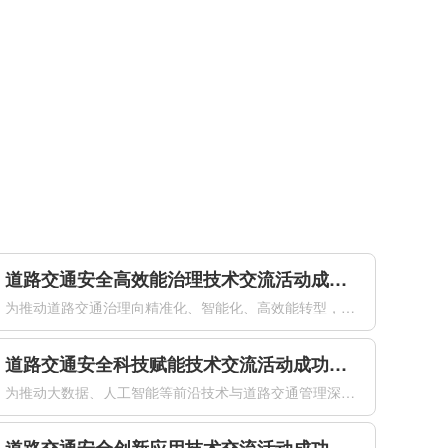
道路交通安全高效能治理技术交流活动成功举办
为推动道路交通治理向精准化、智能化、高效能转型，加快先进技术在交通安全治理中的落地应用。2026年4月21日下午，由公安部道路交通安全研究中心、中国道路交通安全协会共同主办的道路交通安全高效能治理技术交流活动在南京国际博览会议中心成功举办。来自公安交通管理部门、科研机构、高等院校及相关企业的专家代表...
道路交通安全科技赋能技术交流活动成功举办
为推动大数据、人工智能等前沿技术与道路交通管理深度融合，以科技创新赋能交管工作提质增效，全面提升道路交通安全治理现代化水平，2026年4月21日下午，由公安部道路交通安全研究中心、中国道路交通安全协会联合主办的道路交通安全科技赋能技术交流活动在南京国际博览会议中心成功举办。来自公安交通管理部门、科研...