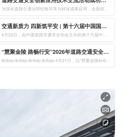
道路交通安全创新应用技术交流活动成功举办
为深化道路交通治理经验共享与科技成果应用，全面提升道路交通安全治理现代化水平，2026年4月21日下午，由公安部道路交通安全研究中心、中国道路交通安全协会共同主办的道路交通安全创新应用技术交流活动在南京国际博览会议中心成功举办。来自全国公安交通管理部门、科研院所、高等院校及科技企业的代表，共同聚焦道...
交通新质力 四新筑平安 | 第十六届中国国际道路交通安全产品博览会盛大开幕
4月22日，由中国道路交通安全协会主办的第十六届中国国际道路交通安全产品博览会（以下简称“交博会”）在南京国际博览中心盛大开幕。本届交博会以“交通新质力四新筑平安”为主题，紧扣“新警务理念、新运行模式、新技术装备、新管理体系”四新要求，全面汇聚道路交通安全领域前沿科技成果与创新解决方案，以科技创新驱...
“慧聚金陵 路畅行安”2026年道路交通安全创新与合作大会在南京成功举办
&nbsp;&nbsp;&nbsp;&nbsp;4月21日，以“慧聚金陵&nbsp;路畅行安”为主题的2026年道路交通安全创新与合作大会（以下简称“大会”）在南京国际博览会议中心成功举办。本次大会由公安部道路交通安全研究中心、中国道路交通安全协会共同主办，来自国内外道路交通安全领域的1500名代表...