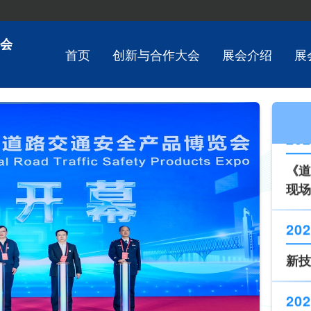
202
会
首页
创新与合作大会
展会介绍
展
《道
现场
202
新技
202
第十
202
《道
现场