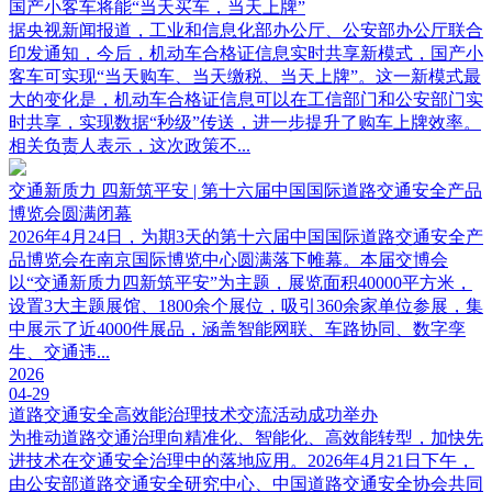
国产小客车将能“当天买车，当天上牌”
据央视新闻报道，工业和信息化部办公厅、公安部办公厅联合
印发通知，今后，机动车合格证信息实时共享新模式，国产小
客车可实现“当天购车、当天缴税、当天上牌”。这一新模式最
大的变化是，机动车合格证信息可以在工信部门和公安部门实
时共享，实现数据“秒级”传送，进一步提升了购车上牌效率。
相关负责人表示，这次政策不...
交通新质力 四新筑平安 | 第十六届中国国际道路交通安全产品
博览会圆满闭幕
2026年4月24日，为期3天的第十六届中国国际道路交通安全产
品博览会在南京国际博览中心圆满落下帷幕。本届交博会
以“交通新质力四新筑平安”为主题，展览面积40000平方米，
设置3大主题展馆、1800余个展位，吸引360余家单位参展，集
中展示了近4000件展品，涵盖智能网联、车路协同、数字孪
生、交通违...
2026
04-29
道路交通安全高效能治理技术交流活动成功举办
为推动道路交通治理向精准化、智能化、高效能转型，加快先
进技术在交通安全治理中的落地应用。2026年4月21日下午，
由公安部道路交通安全研究中心、中国道路交通安全协会共同