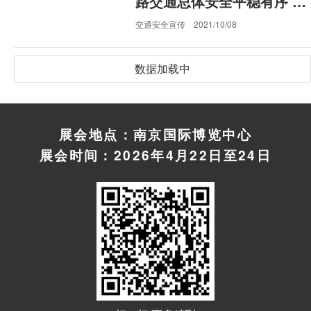
路交通总体安全平稳有序 未
发生重大交通事故 全国有5
交通安全宣传
2021/10/08
位交警辅警牺牲
权威发布 | 国庆假期人流车
流物流集中 公安部交管局发
布节日交通安全预警
交通安全宣传
2021/09/28
公安部持续调度指导各地公
安机关全力以赴做好防汛救
灾工作
交通安全宣传
2023/08/11
树牢“一个理念”紧抓“两条路
径”全力实现“减量控大”道路
交通事故预防工作目标
交通安全宣传
2020/03/24