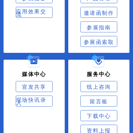
应用效果交
邀请函制作
流
参展指南
参展函索取
媒体中心
服务中心
宣发共享
线上咨询
现场快讯录
留言板
入
下载中心
资料上报