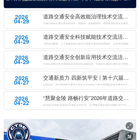
缴税、当天上牌”。这一新模式最大的变化是，机动车合格证信息可以在工信
部门和公安部门实时共享，实现数据“秒级”传送，进一步提升了购车上牌效
道路交通安全高效能治理技术交流活动成功举办
2026
率。相关负责人表示，这次政策不...
04-29
为推动道路交通治理向精准化、智能化、高效能转型，加快先进技术在交通安全治理中的落地应用。2026年4月21日下午，由公安部道路交通安全研究中心、中国道路交通安全协会共同主办的道路交通安全高效能治理技术交流活动在南京国际博览会议中心成功举办。来自公安交通管理部门、科研机构、高等院校及相关企业的专家代表...
道路交通安全科技赋能技术交流活动成功举办
2026
04-29
为推动大数据、人工智能等前沿技术与道路交通管理深度融合，以科技创新赋能交管工作提质增效，全面提升道路交通安全治理现代化水平，2026年4月21日下午，由公安部道路交通安全研究中心、中国道路交通安全协会联合主办的道路交通安全科技赋能技术交流活动在南京国际博览会议中心成功举办。来自公安交通管理部门、科研...
道路交通安全创新应用技术交流活动成功举办
2026
04-29
为深化道路交通治理经验共享与科技成果应用，全面提升道路交通安全治理现代化水平，2026年4月21日下午，由公安部道路交通安全研究中心、中国道路交通安全协会共同主办的道路交通安全创新应用技术交流活动在南京国际博览会议中心成功举办。来自全国公安交通管理部门、科研院所、高等院校及科技企业的代表，共同聚焦道...
交通新质力 四新筑平安 | 第十六届中国国际道路交通安全产品博览会盛大开幕
2026
04-27
4月22日，由中国道路交通安全协会主办的第十六届中国国际道路交通安全产品博览会（以下简称“交博会”）在南京国际博览中心盛大开幕。本届交博会以“交通新质力四新筑平安”为主题，紧扣“新警务理念、新运行模式、新技术装备、新管理体系”四新要求，全面汇聚道路交通安全领域前沿科技成果与创新解决方案，以科技创新驱...
“慧聚金陵 路畅行安”2026年道路交通安全创新与合作大会在南京成功举办
2026
04-22
&nbsp;&nbsp;&nbsp;&nbsp;4月21日，以“慧聚金陵&nbsp;路畅行安”为主题的2026年道路交通安全创新与合作大会（以下简称“大会”）在南京国际博览会议中心成功举办。本次大会由公安部道路交通安全研究中心、中国道路交通安全协会共同主办，来自国内外道路交通安全领域的1500名代表...