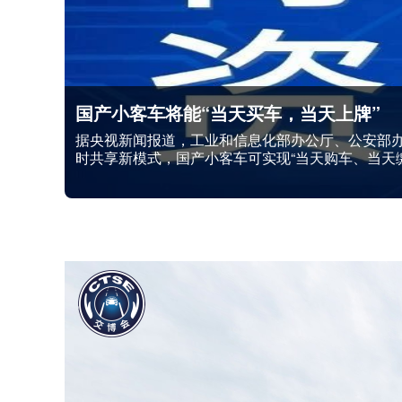
交通新质力 四新筑平安 | 第十六届中
2026年4月24日，为期3天的第十六届中国国际
帷幕。本届交博会以“交通新质力四新筑平安”为主题
1800余个展位，吸引360余家单位参展，集中展示
孪生、交通违...