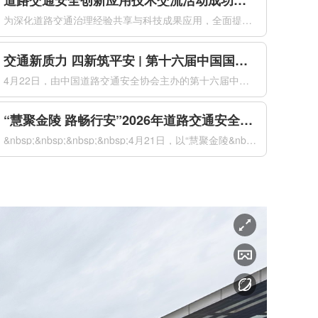
道路交通安全创新应用技术交流活动成功举办
为深化道路交通治理经验共享与科技成果应用，全面提升道路交通安全治理现代化水平，2026年4月21日下午，由公安部道路交通安全研究中心、中国道路交通安全协会共同主办的道路交通安全创新应用技术交流活动在南京国际博览会议中心成功举办。来自全国公安交通管理部门、科研院所、高等院校及科技企业的代表，共同聚焦道...
交通新质力 四新筑平安 | 第十六届中国国际道路交通安全产品博览会盛大开幕
4月22日，由中国道路交通安全协会主办的第十六届中国国际道路交通安全产品博览会（以下简称“交博会”）在南京国际博览中心盛大开幕。本届交博会以“交通新质力四新筑平安”为主题，紧扣“新警务理念、新运行模式、新技术装备、新管理体系”四新要求，全面汇聚道路交通安全领域前沿科技成果与创新解决方案，以科技创新驱...
“慧聚金陵 路畅行安”2026年道路交通安全创新与合作大会在南京成功举办
&nbsp;&nbsp;&nbsp;&nbsp;4月21日，以“慧聚金陵&nbsp;路畅行安”为主题的2026年道路交通安全创新与合作大会（以下简称“大会”）在南京国际博览会议中心成功举办。本次大会由公安部道路交通安全研究中心、中国道路交通安全协会共同主办，来自国内外道路交通安全领域的1500名代表...