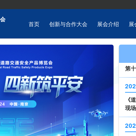
202
第十
会
首页
创新与合作大会
展会介绍
展
202
《道
现场
202
新技
202
第十
202