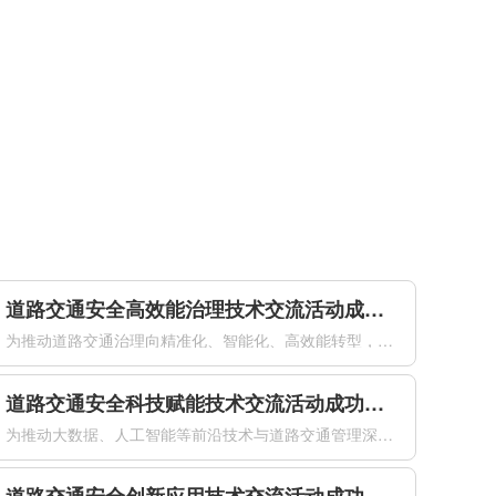
道路交通安全高效能治理技术交流活动成功举办
为推动道路交通治理向精准化、智能化、高效能转型，加快先进技术在交通安全治理中的落地应用。2026年4月21日下午，由公安部道路交通安全研究中心、中国道路交通安全协会共同主办的道路交通安全高效能治理技术交流活动在南京国际博览会议中心成功举办。来自公安交通管理部门、科研机构、高等院校及相关企业的专家代表...
道路交通安全科技赋能技术交流活动成功举办
为推动大数据、人工智能等前沿技术与道路交通管理深度融合，以科技创新赋能交管工作提质增效，全面提升道路交通安全治理现代化水平，2026年4月21日下午，由公安部道路交通安全研究中心、中国道路交通安全协会联合主办的道路交通安全科技赋能技术交流活动在南京国际博览会议中心成功举办。来自公安交通管理部门、科研...